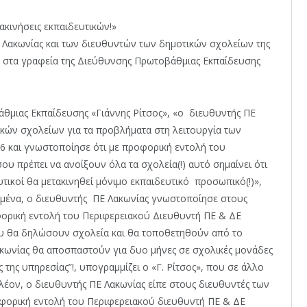
τακινήσεις εκπαιδευτικών!»
 Λακωνίας και των διευθυντών των δημοτικών σχολείων της
, στα γραφεία της Διεύθυνσης Πρωτοβάθμιας Εκπαίδευσης
μιας Εκπαίδευσης «Γιάννης Ρίτσος», «ο διευθυντής ΠΕ
κών σχολείων για τα προβλήματα στη λειτουργία των
6 και γνωστοποίησε ότι με προφορική εντολή του
υ πρέπει να ανοίξουν όλα τα σχολεία(!) αυτό σημαίνει ότι
ικοί θα μετακινηθεί μόνιμο εκπαιδευτικό προσωπικό(!)»,
ριμένα, ο διευθυντής ΠΕ Λακωνίας γνωστοποίησε στους
φορική εντολή του Περιφερειακού Διευθυντή ΠΕ & ΔΕ
υ θα δηλώσουν σχολεία και θα τοποθετηθούν από το
κωνίας θα αποσπαστούν για δυο μήνες σε σχολικές μονάδες
 της υπηρεσίας”!, υπογραμμίζει ο «Γ. Ρίτσος», που σε άλλο
λέον, ο διευθυντής ΠΕ Λακωνίας είπε στους διευθυντές των
οφορική εντολή του Περιφερειακού διευθυντή ΠΕ & ΔΕ