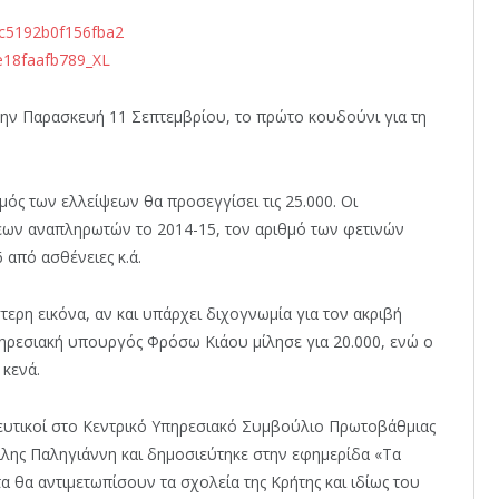
 την Παρασκευή 11 Σεπτεμβρίου, το πρώτο κουδούνι για τη
μός των ελλείψεων θα προσεγγίσει τις 25.000. Οι
ων αναπληρωτών το 2014-15, τον αριθμό των φετινών
 από ασθένειες κ.ά.
ερη εικόνα, αν και υπάρχει διχογνωμία για τον ακριβή
πηρεσιακή υπουργός Φρόσω Κιάου μίλησε για 20.000, ενώ ο
 κενά.
δευτικοί στο Κεντρικό Υπηρεσιακό Συμβούλιο Πρωτοβάθμιας
λης Παληγιάννη και δημοσιεύτηκε στην εφημερίδα «Τα
 θα αντιμετωπίσουν τα σχολεία της Κρήτης και ιδίως του