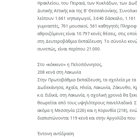
Ηρακλείου, του Πειραιά, των Κυκλάδων, των Δωδ
Δυτικής Αττικής και της Β’ Θεσσαλονίκης. Συνολι
λείπουν 1.661 νηπιαγωγοί, 3.640 δάσκαλο, 1.161 
γυμναστές, 761 μουσικοί, 561 καθηγητές Πληροφορ
αθροιζόμενες είναι 10.797 κενές θέσεις, στις οπ
στη Δευτεροβάθμια Εκπαίδευση. Το σύνολο κεν
συνεπώς, είναι περίπου 21.000.
Στο «κόκκινο» η Πελοπόννησος,
208 κενά στη Λακωνία
Στην Πρωτοβάθμια Εκπαίδευση, τα σχολεία με τα
Δωδεκάνησα, Αχαΐα, Ηλεία, Λακωνία, Ζάκυνθο, Κρή
κ.α. Ειδικά, στη Λακωνία, η σχολική χρονιά θα ξε
θεωρείται από τους υψηλότερους πανελλαδικά. Σ
ακόμα η Μεσσηνία (226) και η Κορινθία (218), εν
διαπιστώνονται 119 κενά και στην Αργολίδα που 
Έντονη αντίδραση