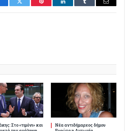
Facebook
Twitter
Pinterest
LinkedIn
Tumblr
Email
κης: Στο «τιμόνι» και
Νέα αντιδήμαρχος δήμου
 μετά την ανάληψη
Ευρώτα η Αντωνία