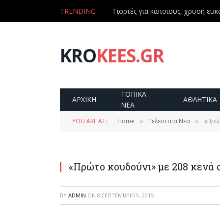
TRENDING
Γιορτές για κάποιους, χρυσή ευκα
KRO
KEES.GR
ΤΟΠΙΚΑ
ΑΡΧΙΚΗ
ΑΘΛΗΤΙΚΑ
ΝΕΑ
YOU ARE AT:
Home
Τελευταια Νεα
«Πρώτ
»
»
«Πρώτο κουδούνι» με 208 κενά 
BY
ADMIN
ON
8 ΣΕΠΤΕΜΒΡΊΟΥ, 2015