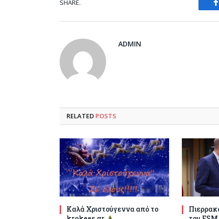
SHARE.
ADMIN
RELATED
POSTS
Καλά Χριστούγεννα από το
Πιερρακά
krokees.gr
του ESM