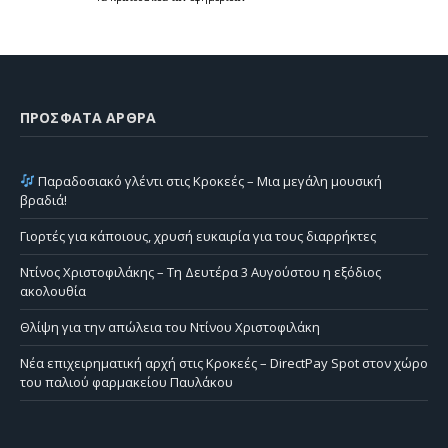
ΠΡΌΣΦΑΤΑ ΆΡΘΡΑ
Παραδοσιακό γλέντι στις Κροκεές – Μια μεγάλη μουσική
βραδιά!
Γιορτές για κάποιους, χρυσή ευκαιρία για τους διαρρήκτες
Ντίνος Χριστοφιλάκης – Τη Δευτέρα 3 Αυγούστου η εξόδιος
ακολουθία
Θλίψη για την απώλεια του Ντίνου Χριστοφιλάκη
Νέα επιχειρηματική αρχή στις Κροκεές – DirectPay Spot στον χώρο
του παλιού φαρμακείου Παυλάκου