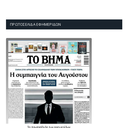
ΠΡΩΤΟΣΈΛΙΔΑ ΕΦΗΜΕΡΊΔΩΝ
Τα
πρωτοσέλιδα
των
εφημερίδων