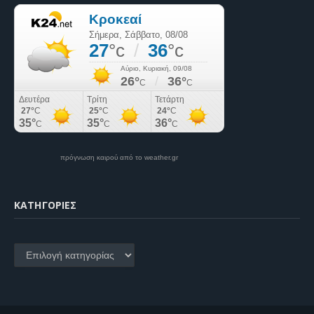
πρόγνωση καιρού από το weather.gr
KΑΤΗΓΟΡΊΕΣ
Kατηγορίες