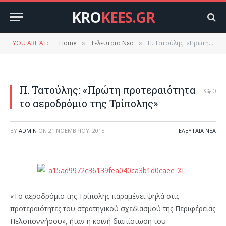
KRO
KEES.GR
YOU ARE AT:
Home
Τελευταια Νεα
Π. Τατούλης: «Πρώτη προτεραιότητα το αεροδρόμιο της Τρίπολης»
»
»
Π. Τατούλης: «Πρώτη προτεραιότητα
0
το αεροδρόμιο της Τρίπολης»
BY
ADMIN
ON
21 ΝΟΕΜΒΡΊΟΥ, 2015
ΤΕΛΕΥΤΑΙΑ ΝΕΑ
«Το αεροδρόμιο της Τρίπολης παραμένει ψηλά στις
προτεραιότητες του στρατηγικού σχεδιασμού της Περιφέρειας
Πελοποννήσου», ήταν η κοινή διαπίστωση του