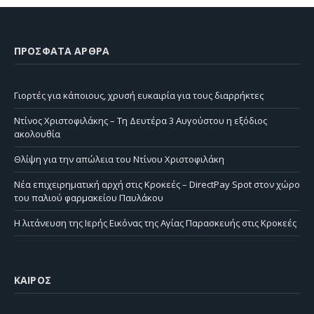
ΠΡΌΣΦΑΤΑ ΆΡΘΡΑ
Γιορτές για κάποιους, χρυσή ευκαιρία για τους διαρρήκτες
Ντίνος Χριστοφιλάκης – Τη Δευτέρα 3 Αυγούστου η εξόδιος
ακολουθία
Θλίψη για την απώλεια του Ντίνου Χριστοφιλάκη
Νέα επιχειρηματική αρχή στις Κροκεές – DirectPay Spot στον χώρο
του παλιού φαρμακείου Παυλάκου
Η λιτάνευση της Ιερής Εικόνας της Αγίας Παρασκευής στις Κροκεές
ΚΑΙΡΌΣ