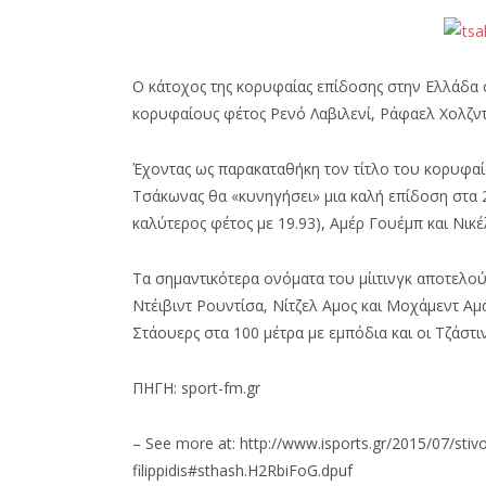
Ο κάτοχος της κορυφαίας επίδοσης στην Ελλάδα 
κορυφαίους φέτος Ρενό Λαβιλενί, Ράφαελ Χολζντ
Έχοντας ως παρακαταθήκη τον τίτλο του κορυφαί
Τσάκωνας θα «κυνηγήσει» μια καλή επίδοση στα 2
καλύτερος φέτος με 19.93), Αμέρ Γουέμπ και Νικέ
Τα σημαντικότερα ονόματα του μίιτινγκ αποτελού
Ντέιβιντ Ρουντίσα, Νίτζελ Αμος και Μοχάμεντ Αμά
Στάουερς στα 100 μέτρα με εμπόδια και οι Τζάστι
ΠΗΓΗ: sport-fm.gr
– See more at: http://www.isports.gr/2015/07/stiv
filippidis#sthash.H2RbiFoG.dpuf