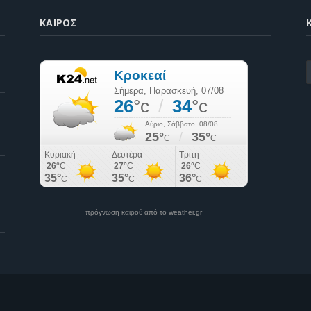
ΚΑΙΡΌΣ
K
πρόγνωση καιρού από το weather.gr