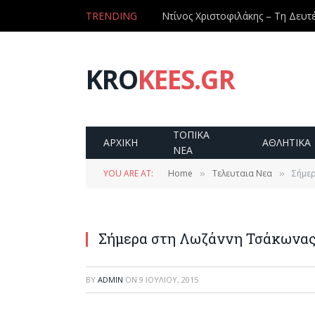
TRENDING
KRO
KEES.GR
ΤΟΠΙΚΑ
ΑΡΧΙΚΗ
ΑΘΛΗΤΙΚΑ
ΝΕΑ
YOU ARE AT:
Home
Τελευταια Νεα
Σήμερ
»
»
Σήμερα στη Λωζάννη Τσάκωνας
BY
ADMIN
ON
9 ΙΟΥΛΊΟΥ, 2015