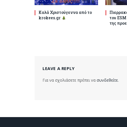
Καλά Χριστούγεννα από το
Πιερρακά
krokees.gr
του ESM
της προε
LEAVE A REPLY
Για να σχολιάσετε πρέπει να
συνδεθείτε
.