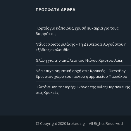
ΠΡΌΣΦΑΤΑ ΆΡΘΡΑ
Γιορτές για κάποιους, χρυσή ευκαιρία για τους
διαρρήκτες
Ντίνος Χριστοφιλάκης – Τη Δευτέρα 3 Αυγούστου η
εξόδιος ακολουθία
Θλίψη για την απώλεια του Ντίνου Χριστοφιλάκη
Νέα επιχειρηματική αρχή στις Κροκεές – DirectPay
Spot στον χώρο του παλιού φαρμακείου Παυλάκου
Η λιτάνευση της Ιερής Εικόνας της Αγίας Παρασκευής
στις Κροκεές
© Copyright 2020 krokees.gr - All Rights Reserved