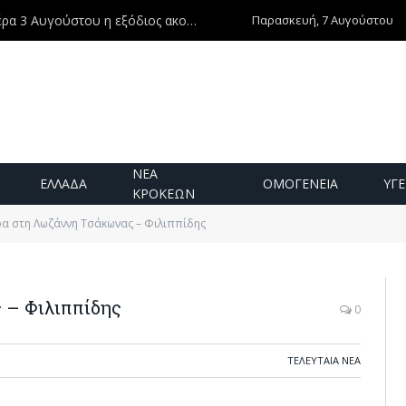
Παρασκευή, 7 Αυγούστου
Ντίνος Χριστοφιλάκης – Τη Δευτέρα 3 Αυγούστου η εξόδιος ακολουθία
ΝΕΑ
ΕΛΛΑΔΑ
ΟΜΟΓΕΝΕΙΑ
ΥΓΕ
ΚΡΟΚΕΩΝ
α στη Λωζάννη Τσάκωνας – Φιλιππίδης
 – Φιλιππίδης
0
ΤΕΛΕΥΤΑΙΑ ΝΕΑ