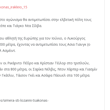
στο αγώνισμα θα αντιμετωπίσει στην ελβετική πόλη τους
έπε και Τιάγκο Ντα Σίλβα.
ου αθλητή της Ευρώπης για τον Ιούνιο, ο Λυκούργος
00 μέτρα, έχοντας να αντιμετωπίσει τους Ασια Γιανγκ (ο
λ Ασμέιντ.
ν οι Ρικάρντο Πέδρο και Κρίστιαν Τέιλορ στο τριπλούν,
ν στα 800 μέτρα, οι Σαρίκα Νέλβις, Ντον Χάρπερ και Γιασμίν
ν Γκάτλιν, Τάισον Γκέι και Ασάφα Πάουελ στα 100 μέτρα.
os/simera-sti-lozanni-tsakonas-