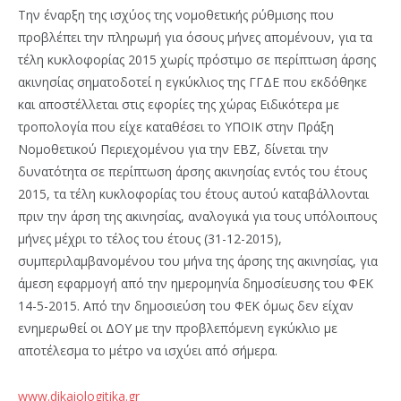
Την έναρξη της ισχύος της νομοθετικής ρύθμισης που
προβλέπει την πληρωμή για όσους μήνες απομένουν, για τα
τέλη κυκλοφορίας 2015 χωρίς πρόστιμο σε περίπτωση άρσης
ακινησίας σηματοδοτεί η εγκύκλιος της ΓΓΔΕ που εκδόθηκε
και αποστέλλεται στις εφορίες της χώρας Ειδικότερα με
τροπολογία που είχε καταθέσει το ΥΠΟΙΚ στην Πράξη
Νομοθετικού Περιεχομένου για την ΕΒΖ, δίνεται την
δυνατότητα σε περίπτωση άρσης ακινησίας εντός του έτους
2015, τα τέλη κυκλοφορίας του έτους αυτού καταβάλλονται
πριν την άρση της ακινησίας, αναλογικά για τους υπόλοιπους
μήνες μέχρι το τέλος του έτους (31-12-2015),
συμπεριλαμβανομένου του μήνα της άρσης της ακινησίας, για
άμεση εφαρμογή από την ημερομηνία δημοσίευσης του ΦΕΚ
14-5-2015. Από την δημοσιεύση του ΦΕΚ όμως δεν είχαν
ενημερωθεί οι ΔΟΥ με την προβλεπόμενη εγκύκλιο με
αποτέλεσμα το μέτρο να ισχύει από σήμερα.
www.dikaiologitika.gr