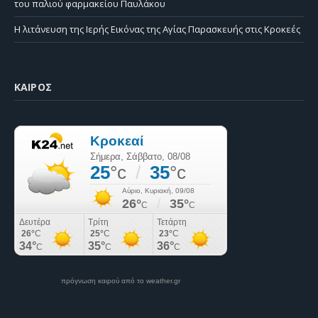
του παλιού φαρμακείου Παυλάκου
Η λιτάνευση της Ιερής Εικόνας της Αγίας Παρασκευής στις Κροκεές
ΚΑΙΡΌΣ
πρόγνωση καιρού από το weather.gr