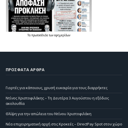
Τα
πρωτοσέλιδα
των
εφημερίδων
ΠΡΌΣΦΑΤΑ ΆΡΘΡΑ
Γιορτές για κάποιους, χρυσή ευκαιρία για τους διαρρήκτες
Ντίνος Χριστοφιλάκης – Τη Δευτέρα 3 Αυγούστου η εξόδιος
ακολουθία
Θλίψη για την απώλεια του Ντίνου Χριστοφιλάκη
Νέα επιχειρηματική αρχή στις Κροκεές – DirectPay Spot στον χώρο