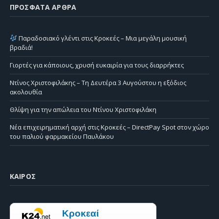
ΠΡΌΣΦΑΤΑ ΆΡΘΡΑ
Παραδοσιακό γλέντι στις Κροκεές – Μια μεγάλη μουσική
βραδιά!
Γιορτές για κάποιους, χρυσή ευκαιρία για τους διαρρήκτες
Ντίνος Χριστοφιλάκης – Τη Δευτέρα 3 Αυγούστου η εξόδιος
ακολουθία
Θλίψη για την απώλεια του Ντίνου Χριστοφιλάκη
Νέα επιχειρηματική αρχή στις Κροκεές – DirectPay Spot στον χώρο
του παλιού φαρμακείου Παυλάκου
ΚΑΙΡΌΣ