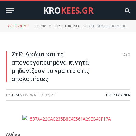
KRO
KEES.GR
YOU ARE AT:
Home
Τελευταια Νεα
ΣτΕ: Ακόμα και τα απενεργοποιημένα κινητά μηδενίζουν το γραπτό στις απολυτήριες
»
»
ΣτΕ: Ακόμα και τα
0
απενεργοποιημένα κινητά
μηδενίζουν το γραπτό στις
απολυτήριες
BY
ADMIN
ON
26 ΑΠΡΙΛΊΟΥ, 2015
ΤΕΛΕΥΤΑΙΑ ΝΕΑ
Αθήνα