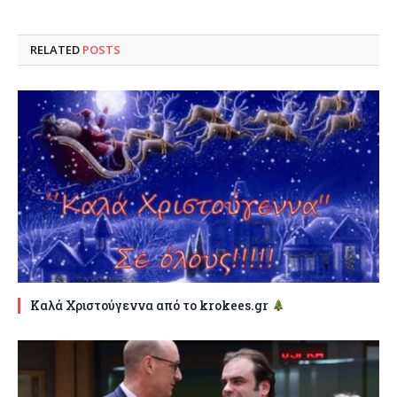
RELATED
POSTS
Καλά Χριστούγεννα από το krokees.gr