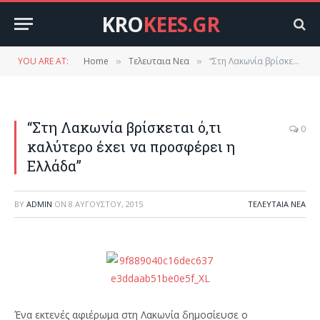
KRO
KEES.GR
YOU ARE AT:
Home
Τελευταια Νεα
“Στη Λακωνία βρίσκεται ό,τι καλύτερο έχει να προσφέρει η Ελλάδα”
»
»
“Στη Λακωνία βρίσκεται ό,τι
0
καλύτερο έχει να προσφέρει η
Ελλάδα”
BY
ADMIN
ON
8 ΑΥΓΟΎΣΤΟΥ, 2015
ΤΕΛΕΥΤΑΙΑ ΝΕΑ
Ένα εκτενές αφιέρωμα στη Λακωνία δημοσίευσε ο