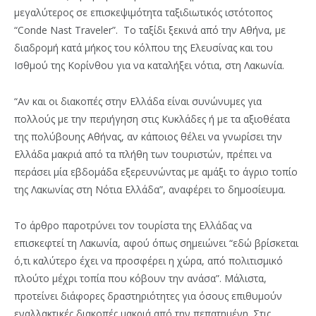
μεγαλύτερος σε επισκεψιμότητα ταξιδιωτικός ιστότοπος
“Conde Nast Traveler”. Το ταξίδι ξεκινά από την Αθήνα, με
διαδρομή κατά μήκος του κόλπου της Ελευσίνας και του
Ισθμού της Κορίνθου για να καταλήξει νότια, στη Λακωνία.
“Αν και οι διακοπές στην Ελλάδα είναι συνώνυμες για
πολλούς με την περιήγηση στις Κυκλάδες ή με τα αξιοθέατα
της πολύβουης Αθήνας, αν κάποιος θέλει να γνωρίσει την
Ελλάδα μακριά από τα πλήθη των τουριστών, πρέπει να
περάσει μία εβδομάδα εξερευνώντας με αμάξι το άγριο τοπίο
της Λακωνίας στη Νότια Ελλάδα”, αναφέρει το δημοσίευμα.
Το άρθρο παροτρύνει τον τουρίστα της Ελλάδας να
επισκεφτεί τη Λακωνία, αφού όπως σημειώνει “εδώ βρίσκεται
ό,τι καλύτερο έχει να προσφέρει η χώρα, από πολιτισμικό
πλούτο μέχρι τοπία που κόβουν την ανάσα”. Μάλιστα,
προτείνει διάφορες δραστηριότητες για όσους επιθυμούν
εναλλακτικές διακοπές μακριά από την πεπατημένη. Στις