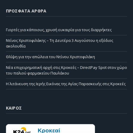
ΠΡΌΣΦΑΤΑ ΆΡΘΡΑ
Γιορτές για κάποιους, χρυσή ευκαιρία για τους διαρρήκτες
Ντίνος Χριστοφιλάκης – Τη Δευτέρα 3 Αυγούστου η εξόδιος
ακολουθία
Θλίψη για την απώλεια του Ντίνου Χριστοφιλάκη
Νέα επιχειρηματική αρχή στις Κροκεές – DirectPay Spot στον χώρο
του παλιού φαρμακείου Παυλάκου
Η λιτάνευση της Ιερής Εικόνας της Αγίας Παρασκευής στις Κροκεές
ΚΑΙΡΌΣ