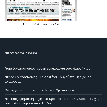
Τα
πρωτοσέλιδα
των
εφημερίδων
ΠΡΌΣΦΑΤΑ ΆΡΘΡΑ
Γιορτές για κάποιους, χρυσή ευκαιρία για τους διαρρήκτες
Ντίνος Χριστοφιλάκης – Τη Δευτέρα 3 Αυγούστου η εξόδιος
ακολουθία
Θλίψη για την απώλεια του Ντίνου Χριστοφιλάκη
Νέα επιχειρηματική αρχή στις Κροκεές – DirectPay Spot στον χώρο
του παλιού φαρμακείου Παυλάκου