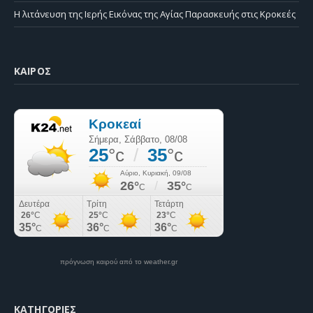
Η λιτάνευση της Ιερής Εικόνας της Αγίας Παρασκευής στις Κροκεές
ΚΑΙΡΌΣ
πρόγνωση καιρού από το weather.gr
KΑΤΗΓΟΡΊΕΣ