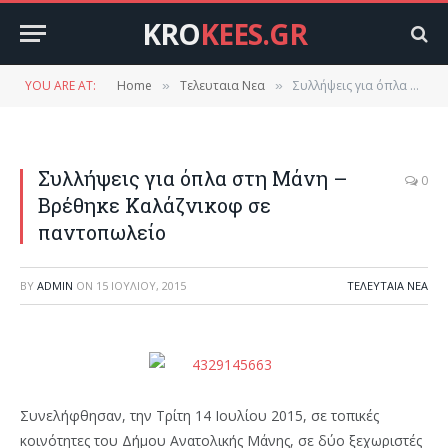
KRO
KEES.GR
YOU ARE AT:
Home
Τελευταια Νεα
Συλλήψεις για όπλα στη Μάνη – Βρέθηκε Καλάζνικοφ σε παντοπωλείο
»
»
Συλλήψεις για όπλα στη Μάνη –
0
Βρέθηκε Καλάζνικοφ σε
παντοπωλείο
BY
ADMIN
ON
15 ΙΟΥΛΊΟΥ, 2015
ΤΕΛΕΥΤΑΙΑ ΝΕΑ
Συνελήφθησαν, την Τρίτη 14 Ιουλίου 2015, σε τοπικές
κοινότητες του Δήμου Ανατολικής Μάνης, σε δύο ξεχωριστές