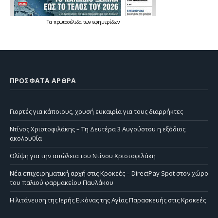
Τα
πρωτοσέλιδα
των
εφημερίδων
ΠΡΌΣΦΑΤΑ ΆΡΘΡΑ
Γιορτές για κάποιους, χρυσή ευκαιρία για τους διαρρήκτες
Ντίνος Χριστοφιλάκης – Τη Δευτέρα 3 Αυγούστου η εξόδιος
ακολουθία
Θλίψη για την απώλεια του Ντίνου Χριστοφιλάκη
Νέα επιχειρηματική αρχή στις Κροκεές – DirectPay Spot στον χώρο
του παλιού φαρμακείου Παυλάκου
Η λιτάνευση της Ιερής Εικόνας της Αγίας Παρασκευής στις Κροκεές