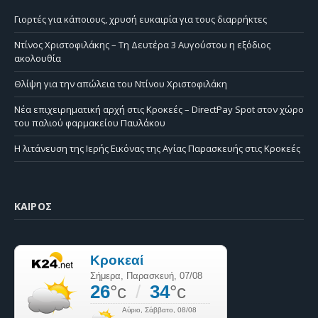
Γιορτές για κάποιους, χρυσή ευκαιρία για τους διαρρήκτες
Ντίνος Χριστοφιλάκης – Τη Δευτέρα 3 Αυγούστου η εξόδιος
ακολουθία
Θλίψη για την απώλεια του Ντίνου Χριστοφιλάκη
Νέα επιχειρηματική αρχή στις Κροκεές – DirectPay Spot στον χώρο
του παλιού φαρμακείου Παυλάκου
Η λιτάνευση της Ιερής Εικόνας της Αγίας Παρασκευής στις Κροκεές
ΚΑΙΡΌΣ