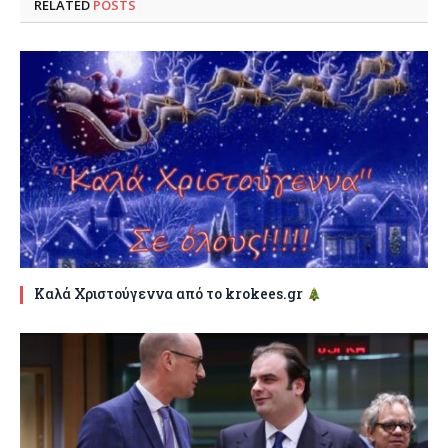
RELATED
POSTS
Καλά Χριστούγεννα από το krokees.gr