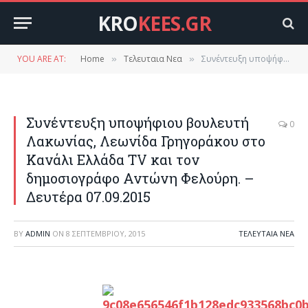
KRO
KEES.GR
YOU ARE AT:
Home
Τελευταια Νεα
Συνέντευξη υποψήφιου βουλευτή Λακωνίας, Λεωνίδα Γρηγοράκου στο Κανάλι Ελλάδα TV και τον δημοσιογράφο Αντώνη Φελούρη. – Δευτέρα 07.09.2015
»
»
Συνέντευξη υποψήφιου βουλευτή
0
Λακωνίας, Λεωνίδα Γρηγοράκου στο
Κανάλι Ελλάδα TV και τον
δημοσιογράφο Αντώνη Φελούρη. –
Δευτέρα 07.09.2015
BY
ADMIN
ON
8 ΣΕΠΤΕΜΒΡΊΟΥ, 2015
ΤΕΛΕΥΤΑΙΑ ΝΕΑ