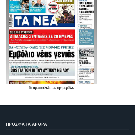
Τα
πρωτοσέλιδα
των
εφημερίδων
ΠΡΌΣΦΑΤΑ ΆΡΘΡΑ