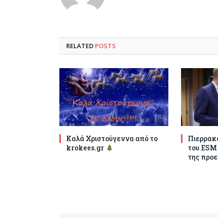
RELATED
POSTS
Καλά Χριστούγεννα από το
Πιερρακά
krokees.gr
του ESM
της προε