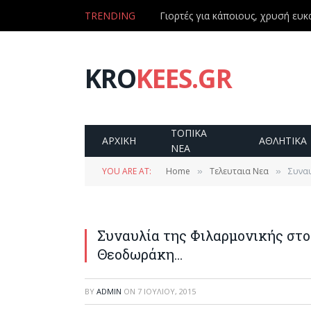
TRENDING
Γιορτές για κάποιους, χρυσή ευκα
KRO
KEES.GR
ΤΟΠΙΚΑ
ΑΡΧΙΚΗ
ΑΘΛΗΤΙΚΑ
ΝΕΑ
YOU ARE AT:
Home
Τελευταια Νεα
Συνα
»
»
Συναυλία της Φιλαρμονικής στ
Θεοδωράκη…
BY
ADMIN
ON
7 ΙΟΥΛΊΟΥ, 2015