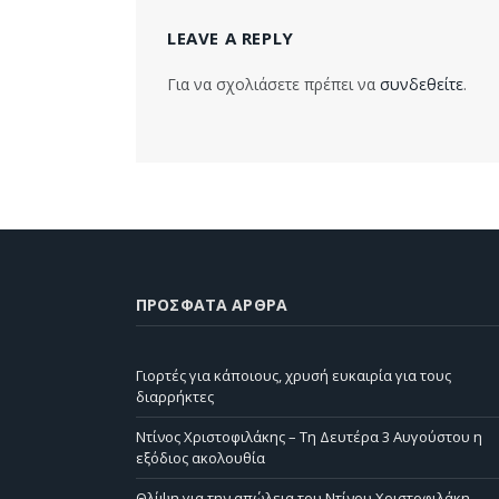
LEAVE A REPLY
Για να σχολιάσετε πρέπει να
συνδεθείτε
.
ΠΡΌΣΦΑΤΑ ΆΡΘΡΑ
Γιορτές για κάποιους, χρυσή ευκαιρία για τους
διαρρήκτες
Ντίνος Χριστοφιλάκης – Τη Δευτέρα 3 Αυγούστου η
εξόδιος ακολουθία
Θλίψη για την απώλεια του Ντίνου Χριστοφιλάκη