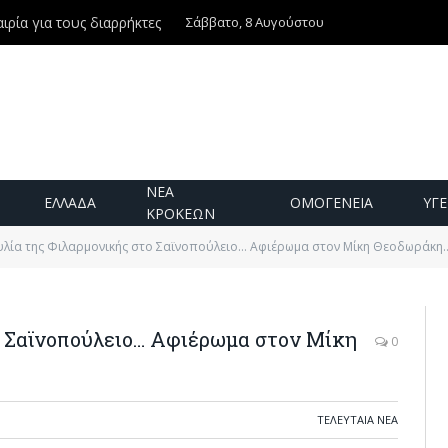
Σάββατο, 8 Αυγούστου
ιρία για τους διαρρήκτες
ΝΕΑ
ΕΛΛΑΔΑ
ΟΜΟΓΕΝΕΙΑ
ΥΓΕ
ΚΡΟΚΕΩΝ
υλία της Φιλαρμονικής στο Σαϊνοπούλειο… Αφιέρωμα στον Μίκη Θεοδωράκη
ο Σαϊνοπούλειο… Αφιέρωμα στον Μίκη
0
ΤΕΛΕΥΤΑΙΑ ΝΕΑ