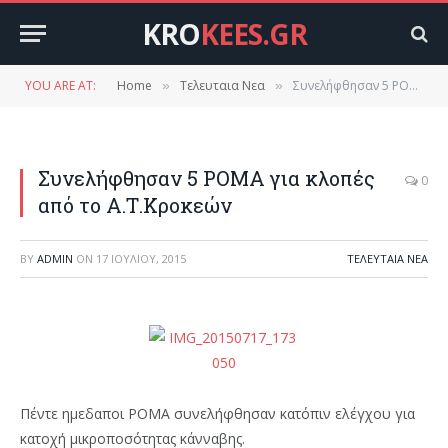
KRO
KEES.GR
YOU ARE AT:
Home
Τελευταια Νεα
Συνελήφθησαν 5 ΡΟΜΑ για κλοπές από το Α.Τ.Κροκεών
»
»
Συνελήφθησαν 5 ΡΟΜΑ για κλοπές
0
από το Α.Τ.Κροκεών
BY
ADMIN
ON
17 ΙΟΥΛΊΟΥ, 2015
ΤΕΛΕΥΤΑΙΑ ΝΕΑ
Πέντε ημεδαποι ΡΟΜΑ συνελήφθησαν κατόπιν ελέγχου για
κατοχή μικροποσότητας κάνναβης.