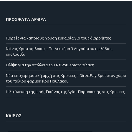
ΠΡΌΣΦΑΤΑ ΆΡΘΡΑ
Γιορτές για κάποιους, χρυσή ευκαιρία για τους διαρρήκτες
Ντίνος Χριστοφιλάκης – Τη Δευτέρα 3 Αυγούστου η εξόδιος
ακολουθία
Θλίψη για την απώλεια του Ντίνου Χριστοφιλάκη
Νέα επιχειρηματική αρχή στις Κροκεές – DirectPay Spot στον χώρο
του παλιού φαρμακείου Παυλάκου
Η λιτάνευση της Ιερής Εικόνας της Αγίας Παρασκευής στις Κροκεές
ΚΑΙΡΌΣ