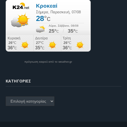
πρόγνωση καιρού από το weather.gr
KΑΤΗΓΟΡΊΕΣ
Kατηγορίες