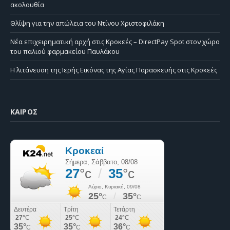
ακολουθία
Θλίψη για την απώλεια του Ντίνου Χριστοφιλάκη
Νέα επιχειρηματική αρχή στις Κροκεές – DirectPay Spot στον χώρο
του παλιού φαρμακείου Παυλάκου
Η λιτάνευση της Ιερής Εικόνας της Αγίας Παρασκευής στις Κροκεές
ΚΑΙΡΌΣ