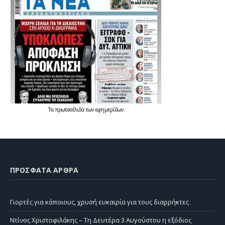
Τα
πρωτοσέλιδα
των
εφημερίδων
ΠΡΌΣΦΑΤΑ ΆΡΘΡΑ
Γιορτές για κάποιους, χρυσή ευκαιρία για τους διαρρήκτες
Ντίνος Χριστοφιλάκης – Τη Δευτέρα 3 Αυγούστου η εξόδιος