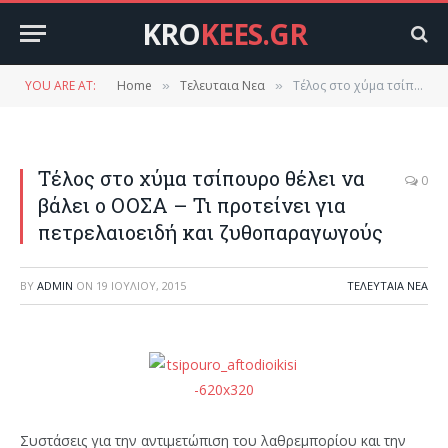
KRO
KEES.GR
YOU ARE AT:
Home
Τελευταια Νεα
Τέλος στο χύμα τσίπουρο θέλει να βάλει ο ΟΟΣΑ – Τι προτείνει για πετρελαιοειδή και ζυθοπαραγωγούς
»
»
Τέλος στο χύμα τσίπουρο θέλει να
0
βάλει ο ΟΟΣΑ – Τι προτείνει για
πετρελαιοειδή και ζυθοπαραγωγούς
BY
ADMIN
ON
19 ΙΟΥΛΊΟΥ, 2015
ΤΕΛΕΥΤΑΙΑ ΝΕΑ
Συστάσεις για την αντιμετώπιση του λαθρεμπορίου και την