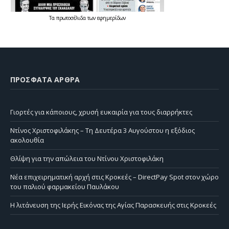
Τα
πρωτοσέλιδα
των
εφημερίδων
ΠΡΌΣΦΑΤΑ ΆΡΘΡΑ
Γιορτές για κάποιους, χρυσή ευκαιρία για τους διαρρήκτες
Ντίνος Χριστοφιλάκης – Τη Δευτέρα 3 Αυγούστου η εξόδιος
ακολουθία
Θλίψη για την απώλεια του Ντίνου Χριστοφιλάκη
Νέα επιχειρηματική αρχή στις Κροκεές – DirectPay Spot στον χώρο
του παλιού φαρμακείου Παυλάκου
Η λιτάνευση της Ιερής Εικόνας της Αγίας Παρασκευής στις Κροκεές