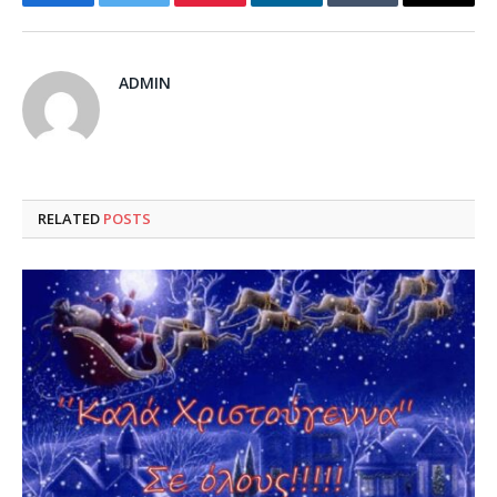
Facebook
Twitter
Pinterest
LinkedIn
Tumblr
Email
ADMIN
RELATED
POSTS