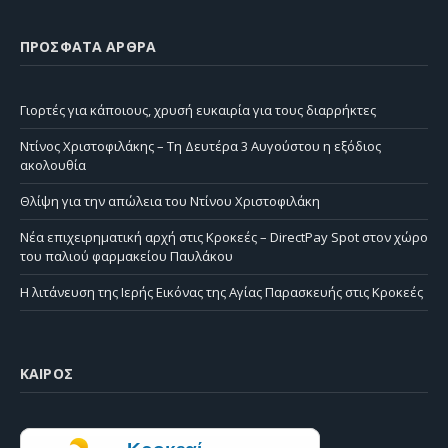
ΠΡΌΣΦΑΤΑ ΆΡΘΡΑ
Γιορτές για κάποιους, χρυσή ευκαιρία για τους διαρρήκτες
Ντίνος Χριστοφιλάκης – Τη Δευτέρα 3 Αυγούστου η εξόδιος
ακολουθία
Θλίψη για την απώλεια του Ντίνου Χριστοφιλάκη
Νέα επιχειρηματική αρχή στις Κροκεές – DirectPay Spot στον χώρο
του παλιού φαρμακείου Παυλάκου
Η λιτάνευση της Ιερής Εικόνας της Αγίας Παρασκευής στις Κροκεές
ΚΑΙΡΌΣ