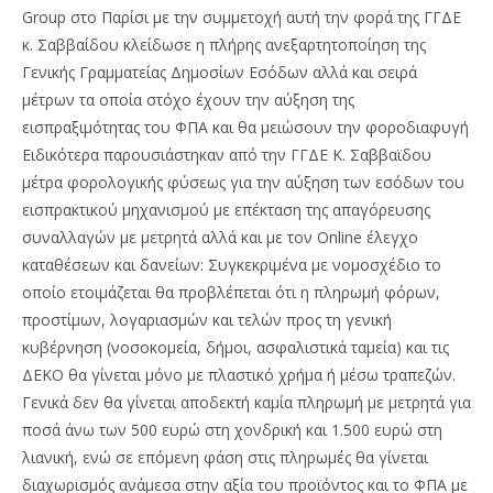
Group στο Παρίσι με την συμμετοχή αυτή την φορά της ΓΓΔΕ
κ. Σαββαίδου κλείδωσε η πλήρης ανεξαρτητοποίηση της
Γενικής Γραμματείας Δημοσίων Εσόδων αλλά και σειρά
μέτρων τα οποία στόχο έχουν την αύξηση της
εισπραξιμότητας του ΦΠΑ και θα μειώσουν την φοροδιαφυγή
Ειδικότερα παρουσιάστηκαν από την ΓΓΔΕ Κ. Σαββαϊδου
μέτρα φορολογικής φύσεως για την αύξηση των εσόδων του
εισπρακτικού μηχανισμού με επέκταση της απαγόρευσης
συναλλαγών με μετρητά αλλά και με τον Online έλεγχο
καταθέσεων και δανείων: Συγκεκριμένα με νομοσχέδιο το
οποίο ετοιμάζεται θα προβλέπεται ότι η πληρωμή φόρων,
προστίμων, λογαριασμών και τελών προς τη γενική
κυβέρνηση (νοσοκομεία, δήμοι, ασφαλιστικά ταμεία) και τις
ΔΕΚΟ θα γίνεται μόνο με πλαστικό χρήμα ή μέσω τραπεζών.
Γενικά δεν θα γίνεται αποδεκτή καμία πληρωμή με μετρητά για
ποσά άνω των 500 ευρώ στη χονδρική και 1.500 ευρώ στη
λιανική, ενώ σε επόμενη φάση στις πληρωμές θα γίνεται
διαχωρισμός ανάμεσα στην αξία του προϊόντος και το ΦΠΑ με