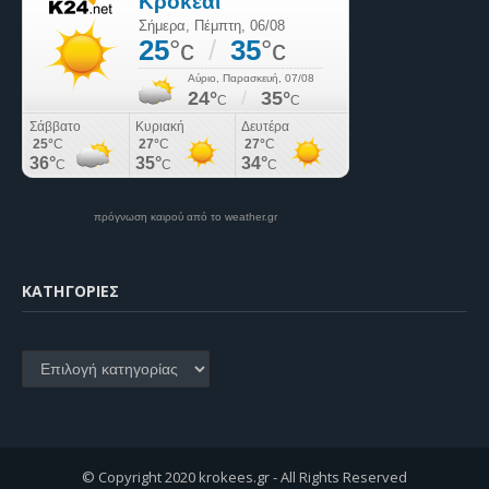
πρόγνωση καιρού από το weather.gr
KΑΤΗΓΟΡΊΕΣ
Kατηγορίες
© Copyright 2020 krokees.gr - All Rights Reserved