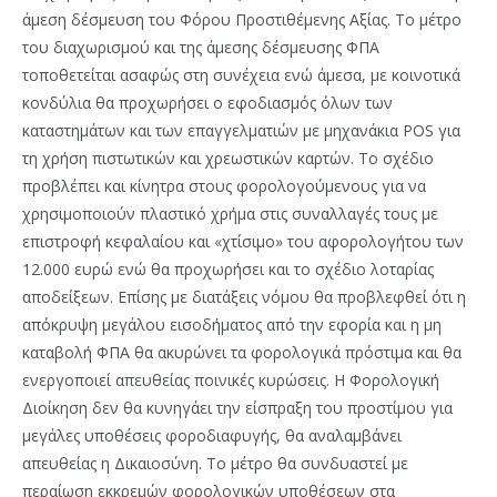
άμεση δέσμευση του Φόρου Προστιθέμενης Αξίας. Το μέτρο
του διαχωρισμού και της άμεσης δέσμευσης ΦΠΑ
τοποθετείται ασαφώς στη συνέχεια ενώ άμεσα, με κοινοτικά
κονδύλια θα προχωρήσει ο εφοδιασμός όλων των
καταστημάτων και των επαγγελματιών με μηχανάκια POS για
τη χρήση πιστωτικών και χρεωστικών καρτών. Το σχέδιο
προβλέπει και κίνητρα στους φορολογούμενους για να
χρησιμοποιούν πλαστικό χρήμα στις συναλλαγές τους με
επιστροφή κεφαλαίου και «χτίσιμο» του αφορολογήτου των
12.000 ευρώ ενώ θα προχωρήσει και το σχέδιο λοταρίας
αποδείξεων. Επίσης με διατάξεις νόμου θα προβλεφθεί ότι η
απόκρυψη μεγάλου εισοδήματος από την εφορία και η μη
καταβολή ΦΠΑ θα ακυρώνει τα φορολογικά πρόστιμα και θα
ενεργοποιεί απευθείας ποινικές κυρώσεις. Η Φορολογική
Διοίκηση δεν θα κυνηγάει την είσπραξη του προστίμου για
μεγάλες υποθέσεις φοροδιαφυγής, θα αναλαμβάνει
απευθείας η Δικαιοσύνη. Το μέτρο θα συνδυαστεί με
περαίωση εκκρεμών φορολογικών υποθέσεων στα