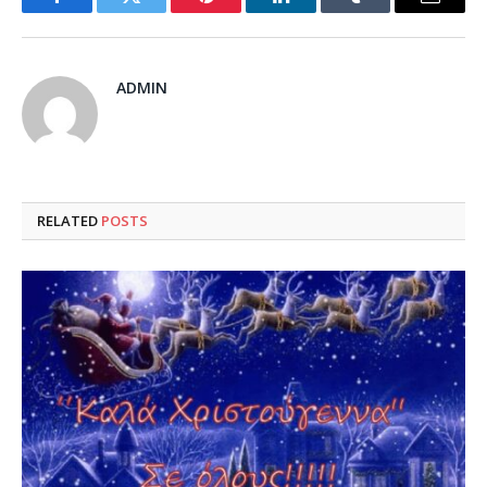
Facebook
Twitter
Pinterest
LinkedIn
Tumblr
Email
ADMIN
RELATED
POSTS