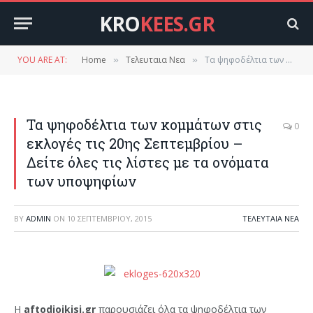
KRO
KEES.GR
YOU ARE AT:
Home
Τελευταια Νεα
Τα ψηφοδέλτια των κομμάτων στις εκλογές τις 20ης Σεπτεμβρίου – Δείτε όλες τις λίστες με τα ονόματα των υποψηφίων
»
»
Τα ψηφοδέλτια των κομμάτων στις
0
εκλογές τις 20ης Σεπτεμβρίου –
Δείτε όλες τις λίστες με τα ονόματα
των υποψηφίων
BY
ADMIN
ON
10 ΣΕΠΤΕΜΒΡΊΟΥ, 2015
ΤΕΛΕΥΤΑΙΑ ΝΕΑ
Η
aftodioikisi.gr
παρουσιάζει όλα τα ψηφοδέλτια των