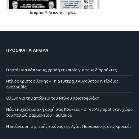
Τα
πρωτοσέλιδα
των
εφημερίδων
ΠΡΌΣΦΑΤΑ ΆΡΘΡΑ
Γιορτές για κάποιους, χρυσή ευκαιρία για τους διαρρήκτες
Ντίνος Χριστοφιλάκης – Τη Δευτέρα 3 Αυγούστου η εξόδιος
ακολουθία
Θλίψη για την απώλεια του Ντίνου Χριστοφιλάκη
Νέα επιχειρηματική αρχή στις Κροκεές – DirectPay Spot στον χώρο
του παλιού φαρμακείου Παυλάκου
Η λιτάνευση της Ιερής Εικόνας της Αγίας Παρασκευής στις Κροκεές