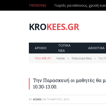
TRENDING
Γιορτές για κάποιους, χρυσή ευκα
KRO
KEES.GR
ΤΟΠΙΚΑ
ΑΡΧΙΚΗ
ΑΘΛΗΤΙΚΑ
ΝΕΑ
YOU ARE AT:
Home
Τελευταια Νεα
Την Π
»
»
Την Παρασκευή οι μαθητές θα μ
10.30-13.00.
BY
ADMIN
ON
19 ΜΑΡΤΊΟΥ, 2015