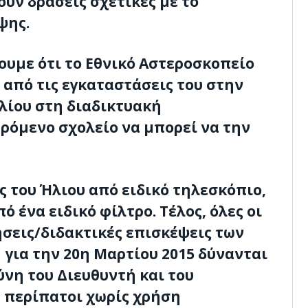
ύν δράσεις σχετικές με το
ψης.
υμε ότι το Εθνικό Αστεροσκοπείο
από τις εγκαταστάσεις του στην
λίου στη διαδικτυακή
ρόμενο σχολείο να μπορεί να την
ς του Ήλιου από ειδικό τηλεσκόπιο,
 ένα ειδικό φίλτρο. Τέλος, όλες οι
σεις/διδακτικές επισκέψεις των
για την 20η Μαρτίου 2015 δύνανται
νη του Διευθυντή και του
ε περίπατοι χωρίς χρήση