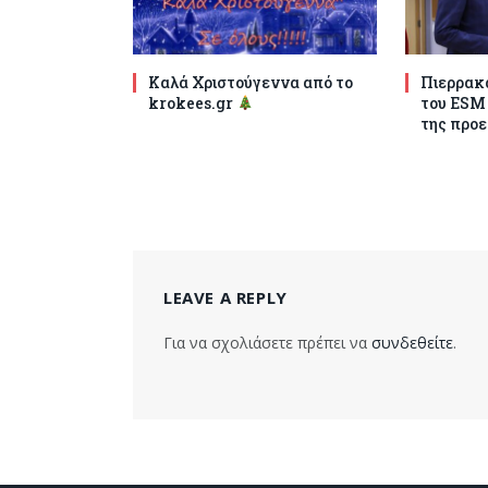
Καλά Χριστούγεννα από το
Πιερρακά
krokees.gr
του ESM
της προε
LEAVE A REPLY
Για να σχολιάσετε πρέπει να
συνδεθείτε
.