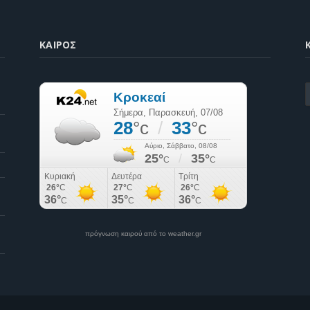
ΚΑΙΡΌΣ
K
πρόγνωση καιρού από το weather.gr