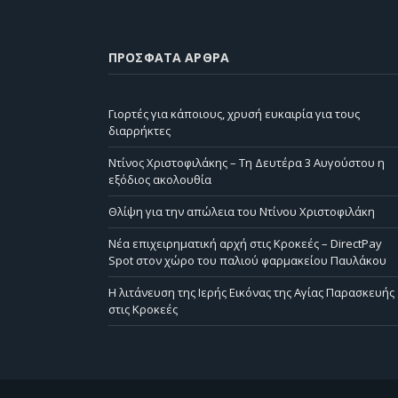
ΠΡΌΣΦΑΤΑ ΆΡΘΡΑ
Γιορτές για κάποιους, χρυσή ευκαιρία για τους
διαρρήκτες
Ντίνος Χριστοφιλάκης – Τη Δευτέρα 3 Αυγούστου η
εξόδιος ακολουθία
Θλίψη για την απώλεια του Ντίνου Χριστοφιλάκη
Νέα επιχειρηματική αρχή στις Κροκεές – DirectPay
Spot στον χώρο του παλιού φαρμακείου Παυλάκου
Η λιτάνευση της Ιερής Εικόνας της Αγίας Παρασκευής
στις Κροκεές