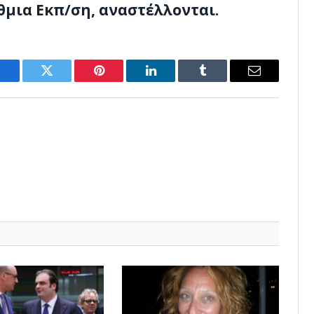
θμια Εκπ/ση, αναστέλλονται.
Facebook
Twitter
Pinterest
LinkedIn
Tumblr
Email