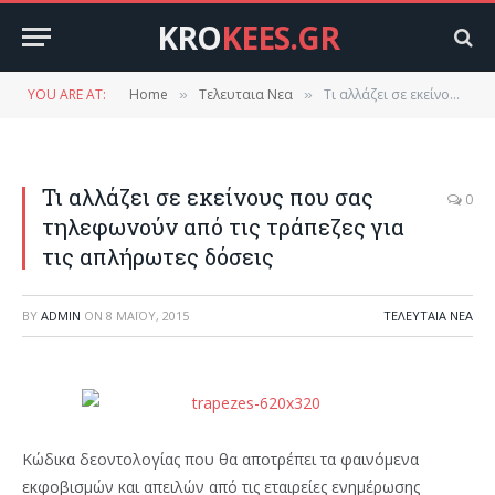
KRO
KEES.GR
YOU ARE AT:
Home
Τελευταια Νεα
Τι αλλάζει σε εκείνους που σας τηλεφωνούν από τις τράπεζες για τις απλήρωτες δόσεις
»
»
Τι αλλάζει σε εκείνους που σας
0
τηλεφωνούν από τις τράπεζες για
τις απλήρωτες δόσεις
BY
ADMIN
ON
8 ΜΑΪ́ΟΥ, 2015
ΤΕΛΕΥΤΑΙΑ ΝΕΑ
Κώδικα δεοντολογίας που θα αποτρέπει τα φαινόμενα
εκφοβισμών και απειλών από τις εταιρείες ενημέρωσης