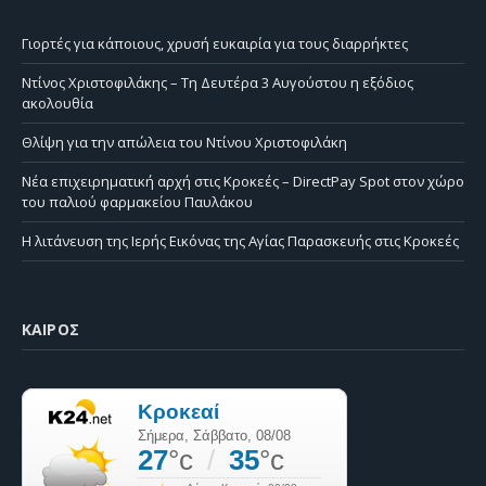
Γιορτές για κάποιους, χρυσή ευκαιρία για τους διαρρήκτες
Ντίνος Χριστοφιλάκης – Τη Δευτέρα 3 Αυγούστου η εξόδιος
ακολουθία
Θλίψη για την απώλεια του Ντίνου Χριστοφιλάκη
Νέα επιχειρηματική αρχή στις Κροκεές – DirectPay Spot στον χώρο
του παλιού φαρμακείου Παυλάκου
Η λιτάνευση της Ιερής Εικόνας της Αγίας Παρασκευής στις Κροκεές
ΚΑΙΡΌΣ