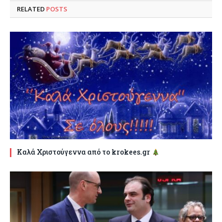
RELATED
POSTS
Καλά Χριστούγεννα από το krokees.gr