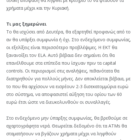
τελική απόφαση θα ληφθεί με κριτήριο το να φτάσουν τα
χρήματα μέχρι και την Κυριακή.
Τι μας ξημερώνει
Το θα ισχύσει από Δευτέρα, θα εξαρτηθεί προφανώς από το
αν θα υπάρξει συμφωνία ή όχι. Στο ενδεχόμενο συμφωνίας,
οι εξελίξεις είναι περισσότερο προβλέψιμες. Η ΕΚΤ θα
ξανανοίξει τον ELA. Αυτό βέβαια δεν σημαίνει ότι θα
επανέλθουμε στα επίπεδα που ίσχυαν πριν τα capital
controls. Οι περιορισμοί στις αναλήψεις, πιθανότατα θα
διατηρηθούν για πολλούς μήνες. Δεν αποκλείεται βέβαια, με
το που θα αρχίσουν να εισρέουν 2-3 δισεκατομμύρια ευρώ
στο σύστημα, να αποφασιστεί αύξηση του ορίου των 60
ευρώ έτσι ώστε να διευκολυνθούν οι συναλλαγές.
Στο ενδεχόμενο μην ύπαρξης συμφωνίας, θα βρεθούμε σε
αχαρτογράφητα νερά. Θεωρείται δεδομένο ότι τα ATMs θα
σταματήσουν να βγάζουν χρήματα μέχρι να ληφθούν