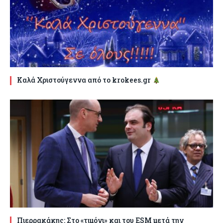
Καλά Χριστούγεννα από το krokees.gr
Πιερρακάκης: Στο «τιμόνι» και του ESM μετά την