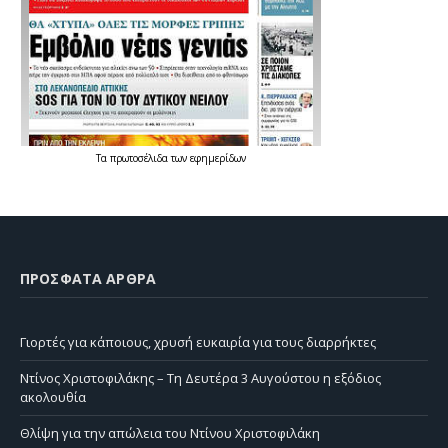
Τα
πρωτοσέλιδα
των
εφημερίδων
ΠΡΌΣΦΑΤΑ ΆΡΘΡΑ
Γιορτές για κάποιους, χρυσή ευκαιρία για τους διαρρήκτες
Ντίνος Χριστοφιλάκης – Τη Δευτέρα 3 Αυγούστου η εξόδιος
ακολουθία
Θλίψη για την απώλεια του Ντίνου Χριστοφιλάκη