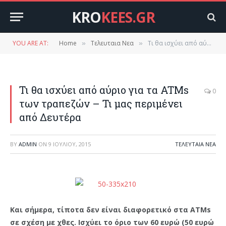
KRO
KEES.GR
YOU ARE AT:
Home
Τελευταια Νεα
Τι θα ισχύει από αύριο για τα ATMs των τραπεζών – Τι μας περιμένει από Δευτέρα
»
»
Τι θα ισχύει από αύριο για τα ATMs
0
των τραπεζών – Τι μας περιμένει
από Δευτέρα
BY
ADMIN
ON
9 ΙΟΥΛΊΟΥ, 2015
ΤΕΛΕΥΤΑΙΑ ΝΕΑ
Και σήμερα, τίποτα δεν είναι διαφορετικό στα ATMs
σε σχέση με χθες. Ισχύει το όριο των 60 ευρώ (50 ευρώ