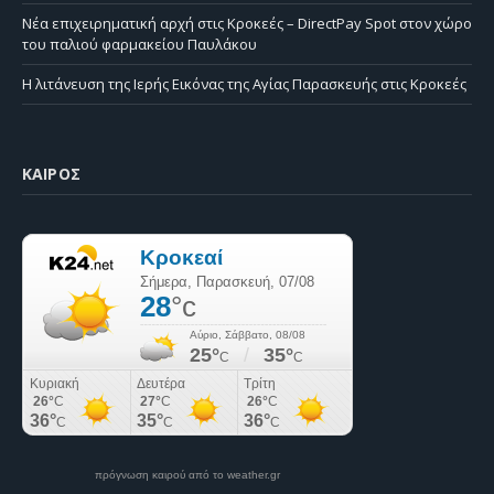
Νέα επιχειρηματική αρχή στις Κροκεές – DirectPay Spot στον χώρο
του παλιού φαρμακείου Παυλάκου
Η λιτάνευση της Ιερής Εικόνας της Αγίας Παρασκευής στις Κροκεές
ΚΑΙΡΌΣ
πρόγνωση καιρού από το weather.gr