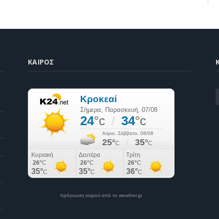
ΚΑΙΡΌΣ
K
πρόγνωση καιρού από το weather.gr