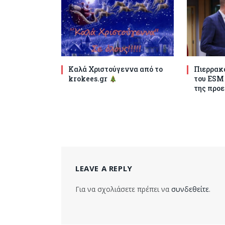
Καλά Χριστούγεννα από το
Πιερρακά
krokees.gr
του ESM
της προε
LEAVE A REPLY
Για να σχολιάσετε πρέπει να
συνδεθείτε
.