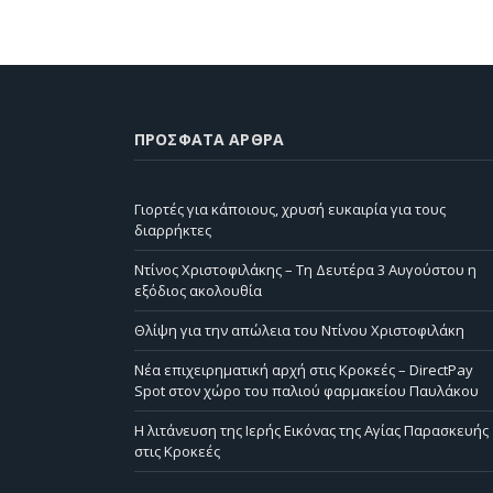
ΠΡΌΣΦΑΤΑ ΆΡΘΡΑ
Γιορτές για κάποιους, χρυσή ευκαιρία για τους
διαρρήκτες
Ντίνος Χριστοφιλάκης – Τη Δευτέρα 3 Αυγούστου η
εξόδιος ακολουθία
Θλίψη για την απώλεια του Ντίνου Χριστοφιλάκη
Νέα επιχειρηματική αρχή στις Κροκεές – DirectPay
Spot στον χώρο του παλιού φαρμακείου Παυλάκου
Η λιτάνευση της Ιερής Εικόνας της Αγίας Παρασκευής
στις Κροκεές