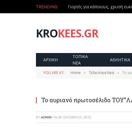
TRENDING
Γιορτές για κάποιους, χρυσή ευκα
KRO
KEES.GR
ΤΟΠΙΚΑ
ΑΡΧΙΚΗ
ΑΘΛΗΤΙΚΑ
ΝΕΑ
YOU ARE AT:
Home
Τελευταια Νεα
Το α
»
»
Το αυριανό πρωτοσέλιδο ΤΟΥ”Λ
BY
ADMIN
ON
30 ΟΚΤΩΒΡΊΟΥ, 2015