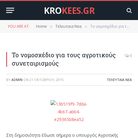
KRO
KEES.GR
YOU ARE AT:
Home
Τελευταια Νεα
Το νομοσχέδιο για τους αγροτικούς συνεταιρισμούς
»
»
Το νομοσχέδιο για τους αγροτικούς
0
συνεταιρισμούς
BY
ADMIN
ON
21 ΟΚΤΩΒΡΊΟΥ, 2015
ΤΕΛΕΥΤΑΙΑ ΝΕΑ
Στη δημοσιότητα έδωσε σήμερα ο υπουργός Αγροτικής