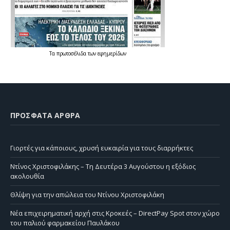
Τα
πρωτοσέλιδα
των
εφημερίδων
ΠΡΌΣΦΑΤΑ ΆΡΘΡΑ
Γιορτές για κάποιους, χρυσή ευκαιρία για τους διαρρήκτες
Ντίνος Χριστοφιλάκης – Τη Δευτέρα 3 Αυγούστου η εξόδιος
ακολουθία
Θλίψη για την απώλεια του Ντίνου Χριστοφιλάκη
Νέα επιχειρηματική αρχή στις Κροκεές – DirectPay Spot στον χώρο
του παλιού φαρμακείου Παυλάκου