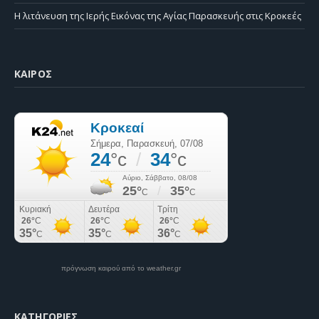
Η λιτάνευση της Ιερής Εικόνας της Αγίας Παρασκευής στις Κροκεές
ΚΑΙΡΌΣ
πρόγνωση καιρού από το weather.gr
KΑΤΗΓΟΡΊΕΣ