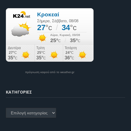
πρόγνωση καιρού από το weather.gr
KΑΤΗΓΟΡΊΕΣ
Kατηγορίες