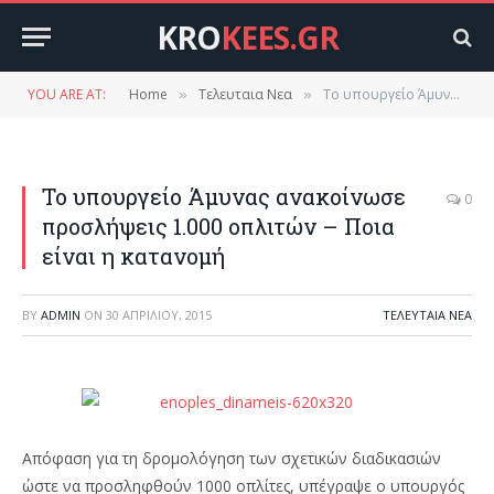
KRO
KEES.GR
YOU ARE AT:
Home
Τελευταια Νεα
Το υπουργείο Άμυνας ανακοίνωσε προσλήψεις 1.000 οπλιτών – Ποια είναι η κατανομή
»
»
Το υπουργείο Άμυνας ανακοίνωσε
0
προσλήψεις 1.000 οπλιτών – Ποια
είναι η κατανομή
BY
ADMIN
ON
30 ΑΠΡΙΛΊΟΥ, 2015
ΤΕΛΕΥΤΑΙΑ ΝΕΑ
Απόφαση για τη δρομολόγηση των σχετικών διαδικασιών
ώστε να προσληφθούν 1000 οπλίτες, υπέγραψε ο υπουργός