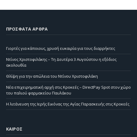
ΠΡΌΣΦΑΤΑ ΆΡΘΡΑ
Γιορτές για κάποιους, χρυσή ευκαιρία για τους διαρρήκτες
Ντίνος Χριστοφιλάκης – Τη Δευτέρα 3 Αυγούστου η εξόδιος
ακολουθία
Θλίψη για την απώλεια του Ντίνου Χριστοφιλάκη
Νέα επιχειρηματική αρχή στις Κροκεές – DirectPay Spot στον χώρο
του παλιού φαρμακείου Παυλάκου
Η λιτάνευση της Ιερής Εικόνας της Αγίας Παρασκευής στις Κροκεές
ΚΑΙΡΌΣ