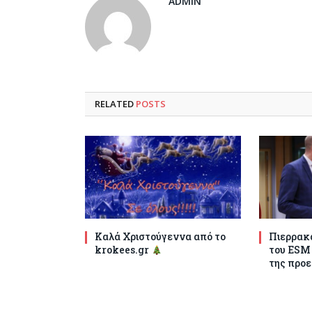
ADMIN
RELATED
POSTS
Καλά Χριστούγεννα από το
Πιερρακά
krokees.gr
του ESM
της προε