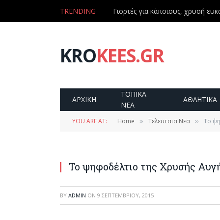
TRENDING
Γιορτές για κάποιους, χρυσή ευκα
KRO
KEES.GR
ΤΟΠΙΚΑ
ΑΡΧΙΚΗ
ΑΘΛΗΤΙΚΑ
ΝΕΑ
YOU ARE AT:
Home
Τελευταια Νεα
Το ψη
»
»
Το ψηφοδέλτιο της Χρυσής Αυγ
BY
ADMIN
ON
9 ΣΕΠΤΕΜΒΡΊΟΥ, 2015