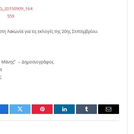
η Λακωνία για τις εκλογές της 20ης Σεπτεμβρίου.
ς Μάνης” – Δημοσιογράφος
α
ς
Facebook
Twitter
Pinterest
LinkedIn
Tumblr
Email