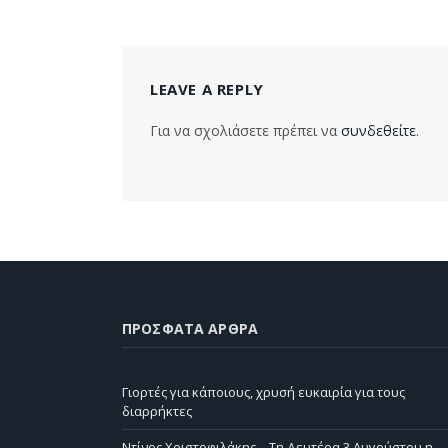
LEAVE A REPLY
Για να σχολιάσετε πρέπει να
συνδεθείτε
.
ΠΡΌΣΦΑΤΑ ΆΡΘΡΑ
Γιορτές για κάποιους, χρυσή ευκαιρία για τους
διαρρήκτες
Ντίνος Χριστοφιλάκης – Τη Δευτέρα 3 Αυγούστου η