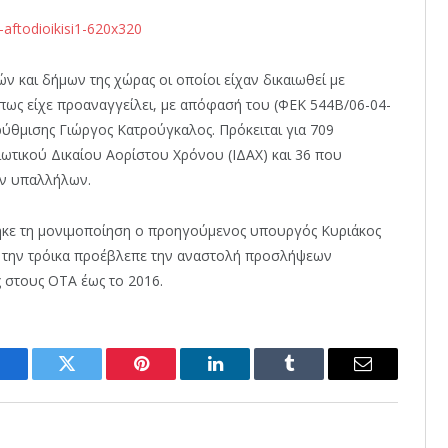
 και δήμων της χώρας οι οποίοι είχαν δικαιωθεί με
πως είχε προαναγγείλει, με απόφασή του (ΦΕΚ 544Β/06-04-
ύθμισης Γιώργος Κατρούγκαλος. Πρόκειται για 709
ωτικού Δικαίου Αορίστου Χρόνου (ΙΔΑΧ) και 36 που
ων υπαλλήλων.
ηκε τη μονιμοποίηση ο προηγούμενος υπουργός Κυριάκος
ε την τρόικα προέβλεπε την αναστολή προσλήψεων
ς στους ΟΤΑ έως το 2016.
Facebook
Twitter
Pinterest
LinkedIn
Tumblr
Email