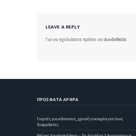
LEAVE A REPLY
Για να σχολιάσετε πρέπει να
συνδεθείτε
.
ΠΡΌΣΦΑΤΑ ΆΡΘΡΑ
Γιορτές για κάποιους, χρυσή ευκαιρία για τους
διαρρήκτες
Ντίνος Χριστοφιλάκης – Τη Δευτέρα 3 Αυγούστου η