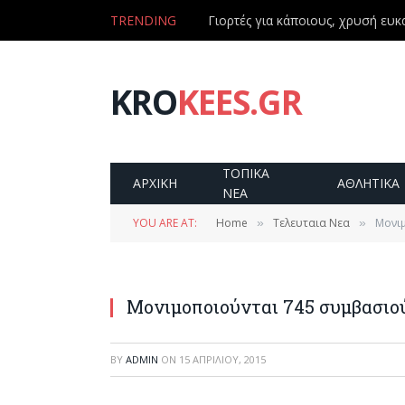
TRENDING
Γιορτές για κάποιους, χρυσή ευκα
KRO
KEES.GR
ΤΟΠΙΚΑ
ΑΡΧΙΚΗ
ΑΘΛΗΤΙΚΑ
ΝΕΑ
YOU ARE AT:
Home
Τελευταια Νεα
Μονιμ
»
»
Μονιμοποιούνται 745 συμβασιού
BY
ADMIN
ON
15 ΑΠΡΙΛΊΟΥ, 2015