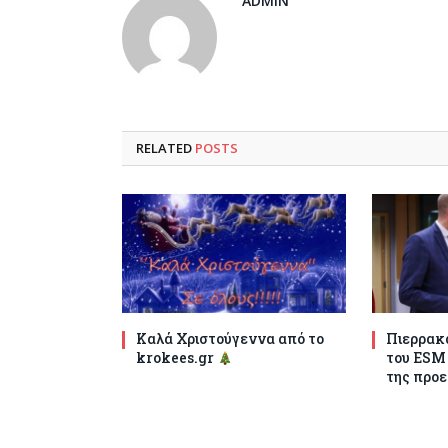
ADMIN
RELATED
POSTS
Καλά Χριστούγεννα από το
Πιερρακά
krokees.gr
του ESM
της προε