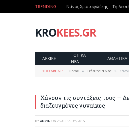
TRENDING
KRO
KEES.GR
ΤΟΠΙΚΑ
ΑΡΧΙΚΗ
ΑΘΛΗΤΙΚΑ
ΝΕΑ
YOU ARE AT:
Home
Τελευταια Νεα
Χάνου
»
»
Χάνουν τις συντάξεις τους – Δε
διαζευγμένες γυναίκες
BY
ADMIN
ON
25 ΑΠΡΙΛΊΟΥ, 2015