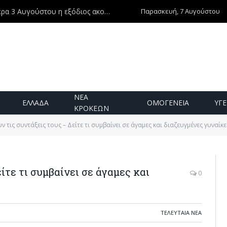
Παρασκευή, 7 Αυγούστου
Ντίνος Χριστοφιλάκης – Τη Δευτέρα 3 Αυγούστου η εξόδιος ακολουθία
ΝΕΑ
ΕΛΛΑΔΑ
ΟΜΟΓΕΝΕΙΑ
ΥΓΕ
ΚΡΟΚΕΩΝ
ν τις συντάξεις τους – Δείτε τι συμβαίνει σε άγαμες και διαζευγμένες γυναίκε
ίτε τι συμβαίνει σε άγαμες και
0
ΤΕΛΕΥΤΑΙΑ ΝΕΑ