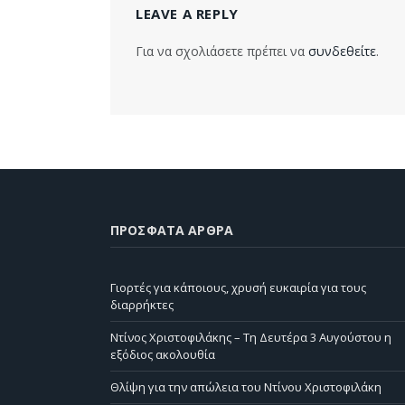
LEAVE A REPLY
Για να σχολιάσετε πρέπει να
συνδεθείτε
.
ΠΡΌΣΦΑΤΑ ΆΡΘΡΑ
Γιορτές για κάποιους, χρυσή ευκαιρία για τους
διαρρήκτες
Ντίνος Χριστοφιλάκης – Τη Δευτέρα 3 Αυγούστου η
εξόδιος ακολουθία
Θλίψη για την απώλεια του Ντίνου Χριστοφιλάκη