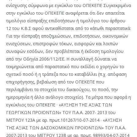
ενίσχυσης σύμφωνα με εγκύκλιο του ΟΠΕΚΕΠΕ Συγκεκριμένα
στην εγκύκλιο του ΟΠΕΚΕΠΕ αναφέρεται ότι δεν απαιτείται
τιμολόγιο είσπραξης επιδοτήσεων ή τιμολόγιο του άρθρου
12 του Κ.Β.Σ αφού αντικαθίσταται από το κάτωθι παραστατικά:
Για την είσπραξη αποζημιώσεων, επιδοτήσεων, οικονομικών
ενισχύσεων, επιστροφών τόκων, εισφορών και λοιπών
συναφών εσόδων, δεν προβλέπεται ή έκδοση τιμολογίου
από την Οδηγία 2006/112/ΕΕ. Η συναλλαγή δύναται να
τεκμηριώνεται από παραστατικό που εκδίδει ο χορηγών το
σχετικό ποσό ή η τράπεζα που το καταβάλλει (π.χ. απόφαση
επιχορήγησης, βεβαίωση από τον ΟΠΕΚΕΠΕ που
περιλαμβάνει τα στοιχεία του δικαιούχου, το ποσό, την
ημερομηνία ή άλλο ανάλογο στοιχείο). Τα μέτρα που αφορά η
εγκύκλιος του ΟΠΕΚΕΠΕ · «ΑΥΞΗΣΗ ΤΗΣ ΑΞΙΑΣ ΤΩΝ
ΓΕΩΡΓΙΚΩΝ ΠΡΟΪΟΝΤΩΝ» ΤΟΥ Π.Α.Α. 2007- 2013 του
ΜΕΤΡΟΥ 123Α με αρ. πρωτ.101267/10-07-2014 · «ΑΥΞΗΣΗ
ΤΗΣ ΑΞΙΑΣ ΤΩΝ ΔΑΣΟΚΟΜΙΚΩΝ ΠΡΟΪΟΝΤΩΝ» ΤΟΥ Π.Α.Α.
2007-2013 του ΜΕΤΡΟΥ 123Β με αρ. πρωτ. 98993/04-07-2014