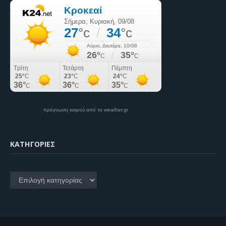
πρόγνωση καιρού από το weather.gr
KΑΤΗΓΟΡΊΕΣ
Kατηγορίες