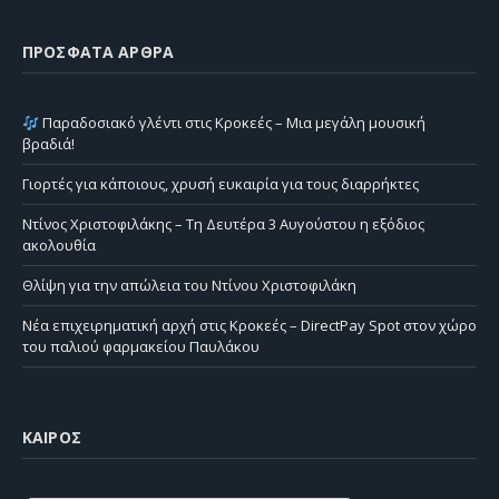
ΠΡΌΣΦΑΤΑ ΆΡΘΡΑ
Παραδοσιακό γλέντι στις Κροκεές – Μια μεγάλη μουσική
βραδιά!
Γιορτές για κάποιους, χρυσή ευκαιρία για τους διαρρήκτες
Ντίνος Χριστοφιλάκης – Τη Δευτέρα 3 Αυγούστου η εξόδιος
ακολουθία
Θλίψη για την απώλεια του Ντίνου Χριστοφιλάκη
Νέα επιχειρηματική αρχή στις Κροκεές – DirectPay Spot στον χώρο
του παλιού φαρμακείου Παυλάκου
ΚΑΙΡΌΣ