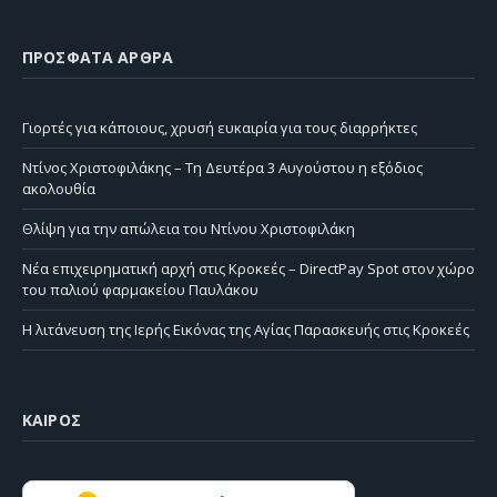
ΠΡΌΣΦΑΤΑ ΆΡΘΡΑ
Γιορτές για κάποιους, χρυσή ευκαιρία για τους διαρρήκτες
Ντίνος Χριστοφιλάκης – Τη Δευτέρα 3 Αυγούστου η εξόδιος
ακολουθία
Θλίψη για την απώλεια του Ντίνου Χριστοφιλάκη
Νέα επιχειρηματική αρχή στις Κροκεές – DirectPay Spot στον χώρο
του παλιού φαρμακείου Παυλάκου
Η λιτάνευση της Ιερής Εικόνας της Αγίας Παρασκευής στις Κροκεές
ΚΑΙΡΌΣ