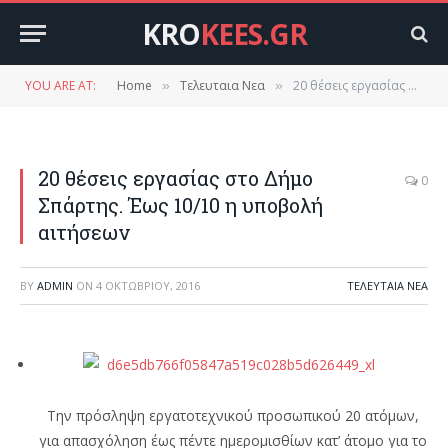
KRO
KEES.GR
YOU ARE AT:
Home
Τελευταια Νεα
20 θέσεις εργασίας στο Δήμο Σπάρτης. Έως 10/10 η υποβολή αιτήσεων
»
»
20 θέσεις εργασίας στο Δήμο
0
Σπάρτης. Έως 10/10 η υποβολή
αιτήσεων
BY
ADMIN
ON
4 ΟΚΤΩΒΡΊΟΥ, 2016
ΤΕΛΕΥΤΑΙΑ ΝΕΑ
Την πρόσληψη εργατοτεχνικού προσωπικού 20 ατόμων,
για απασχόληση έως πέντε ημερομισθίων κατ’ άτομο για το