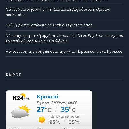
Ντίνος Χριστοφιλάκης – Τη Δευτέρα 3 Αυγούστου η εξόδιος
ακολουθία
Θλίψη για την απώλεια του Ντίνου Χριστοφιλάκη
Νέα επιχειρηματική αρχή στις Κροκεές – DirectPay Spot στον χώρο
του παλιού φαρμακείου Παυλάκου
Η λιτάνευση της Ιερής Εικόνας της Αγίας Παρασκευής στις Κροκεές
ΚΑΙΡΌΣ