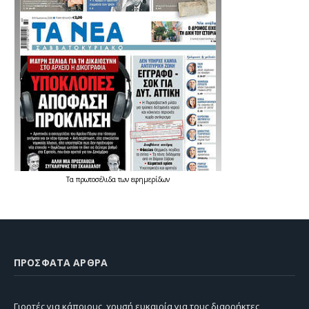
Τα
πρωτοσέλιδα
των
εφημερίδων
ΠΡΌΣΦΑΤΑ ΆΡΘΡΑ
Γιορτές για κάποιους, χρυσή ευκαιρία για τους διαρρήκτες