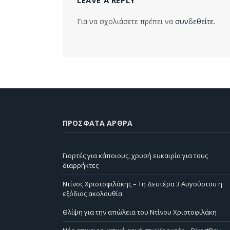
Για να σχολιάσετε πρέπει να
συνδεθείτε
.
ΠΡΌΣΦΑΤΑ ΆΡΘΡΑ
Γιορτές για κάποιους, χρυσή ευκαιρία για τους
διαρρήκτες
Ντίνος Χριστοφιλάκης – Τη Δευτέρα 3 Αυγούστου η
εξόδιος ακολουθία
Θλίψη για την απώλεια του Ντίνου Χριστοφιλάκη