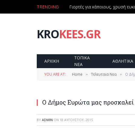
TRENDING
Γιορτές για κάποιους, χρυσή ευκα
KRO
KEES.GR
ΤΟΠΙΚΑ
ΑΡΧΙΚΗ
ΑΘΛΗΤΙΚΑ
ΝΕΑ
YOU ARE AT:
Home
Τελευταια Νεα
O Δήμ
»
»
O Δήμος Ευρώτα μας προσκαλεί 
BY
ADMIN
ON
18 ΑΥΓΟΎΣΤΟΥ, 2015