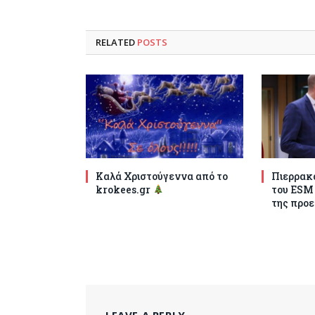
RELATED
POSTS
Καλά Χριστούγεννα από το
Πιερρακά
krokees.gr
του ESM
της προε
LEAVE A REPLY