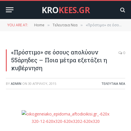
KRO
KEES.GR
YOU ARE AT:
Home
Τελευταια Νεα
«Πρόστιμο» σε όσους απολύουν 55άρηδες – Ποια μέτρα εξετάζει η κυβέρνηση
»
»
«Πρόστιμο» σε όσους απολύουν
0
55άρηδες – Ποια μέτρα εξετάζει η
κυβέρνηση
BY
ADMIN
ON
30 ΑΠΡΙΛΊΟΥ, 2015
ΤΕΛΕΥΤΑΙΑ ΝΕΑ