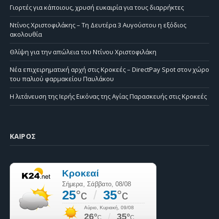
Γιορτές για κάποιους, χρυσή ευκαιρία για τους διαρρήκτες
Ντίνος Χριστοφιλάκης – Τη Δευτέρα 3 Αυγούστου η εξόδιος
ακολουθία
Θλίψη για την απώλεια του Ντίνου Χριστοφιλάκη
Νέα επιχειρηματική αρχή στις Κροκεές – DirectPay Spot στον χώρο
του παλιού φαρμακείου Παυλάκου
Η λιτάνευση της Ιερής Εικόνας της Αγίας Παρασκευής στις Κροκεές
ΚΑΙΡΌΣ