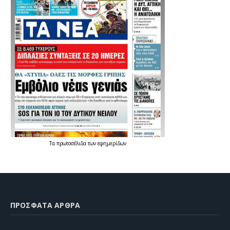
Τα
πρωτοσέλιδα
των
εφημερίδων
ΠΡΌΣΦΑΤΑ ΆΡΘΡΑ